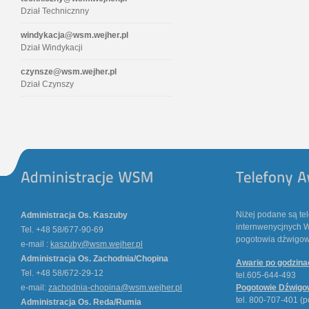
Dział Technicznny
windykacja@wsm.wejher.pl
Dział Windykacji
czynsze@wsm.wejher.pl
Dział Czynszy
Niżej podane są te
Administracja Os. Kaszuby
internwenycjnych W
Tel. +48 58/677-90-69
pogotowia dźwigowe
e-mail :
kaszuby@wsm.wejher.pl
Administracja Os. Zachodnia/Chopina
Awarie po godzin
Tel. +48 58/672-29-12
tel.605-644-493
e-mail:
zachodnia-chopina@wsm.wejher.pl
Pogotowie Dźwigo
tel. 800-707-401 (p
Administracja Os. Reda/Rumia