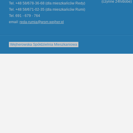
(czynne 24h/dobe)
Tel. +48 58/678-36-68 (dla mieszkańców Redy)
Tel. +48 58/671-02-35 (dla mieszkańców Rumi)
Tel. 691 - 679 - 764
email:
reda-rumia@wsm.wejher.pl
Wejherowska Spółdzielnia Mieszkaniowa