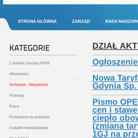
STRONA GŁÓWNA
ZARZĄD
RADA NADZOR
DZIAŁ AK
Ogłoszeni
Z działań Zarządu WSM
Aktualności
Nowa Taryf
Gdynia Sp. 
Archiwum - Aktualności
Przetargi
Pismo OPEC
Praca
cen i staw
ciepło obow
Formularze do pobrania
(zmiana tar
Dodatek mieszkaniowy
1GJ na prz