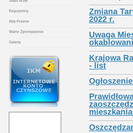
Statut WSM
Zmiana Tary
Regulaminy
2022 r.
Akty Prawne
Walne Zgromadzenie
Uwaga Mies
okablowani
Galeria
Krajowa Ra
- list
Ogłoszeni
Prawidłowa
zaoszczędz
mieszkani
Oszczędzan